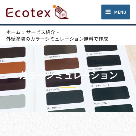
内
容
MENU
を
ス
ホーム
サービス紹介
キ
外壁塗装のカラーシミュレーション無料で作成
ッ
プ
カラーシミュレーション